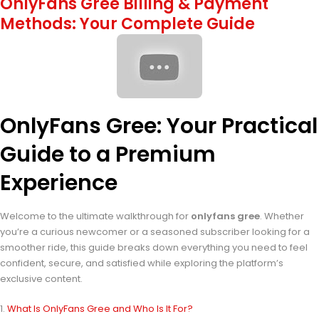
OnlyFans Gree Billing & Payment
Methods: Your Complete Guide
OnlyFans Gree: Your Practical
Guide to a Premium
Experience
Welcome to the ultimate walkthrough for
onlyfans gree
. Whether
you’re a curious newcomer or a seasoned subscriber looking for a
smoother ride, this guide breaks down everything you need to feel
confident, secure, and satisfied while exploring the platform’s
exclusive content.
What Is OnlyFans Gree and Who Is It For?