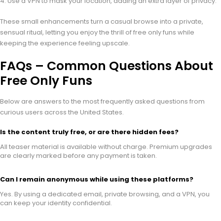
Use a VPN to mask your location, adding an extra layer of privacy.
These small enhancements turn a casual browse into a private,
sensual ritual, letting you enjoy the thrill of free only funs while
keeping the experience feeling upscale.
FAQs – Common Questions About
Free Only Funs
Below are answers to the most frequently asked questions from
curious users across the United States.
Is the content truly free, or are there hidden fees?
All teaser material is available without charge. Premium upgrades
are clearly marked before any payment is taken.
Can I remain anonymous while using these platforms?
Yes. By using a dedicated email, private browsing, and a VPN, you
can keep your identity confidential.