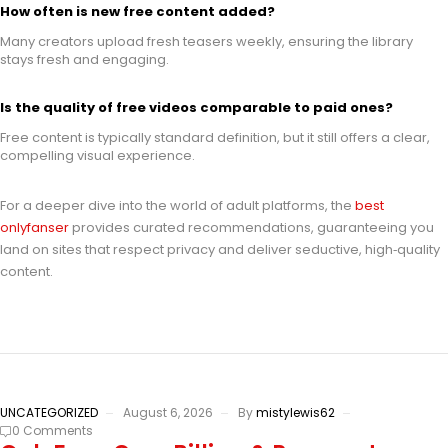
How often is new free content added?
Many creators upload fresh teasers weekly, ensuring the library
stays fresh and engaging.
Is the quality of free videos comparable to paid ones?
Free content is typically standard definition, but it still offers a clear,
compelling visual experience.
For a deeper dive into the world of adult platforms, the
best
onlyfanser
provides curated recommendations, guaranteeing you
land on sites that respect privacy and deliver seductive, high‑quality
content.
UNCATEGORIZED
August 6, 2026
By
mistylewis62
0 Comments