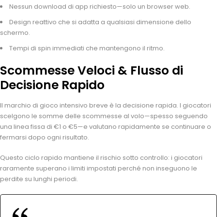
Nessun download di app richiesto—solo un browser web.
Design reattivo che si adatta a qualsiasi dimensione dello
schermo.
Tempi di spin immediati che mantengono il ritmo.
Scommesse Veloci & Flusso di
Decisione Rapido
Il marchio di gioco intensivo breve è la decisione rapida. I giocatori
scelgono le somme delle scommesse al volo—spesso seguendo
una linea fissa di €1 o €5—e valutano rapidamente se continuare o
fermarsi dopo ogni risultato.
Questo ciclo rapido mantiene il rischio sotto controllo: i giocatori
raramente superano i limiti impostati perché non inseguono le
perdite su lunghi periodi.