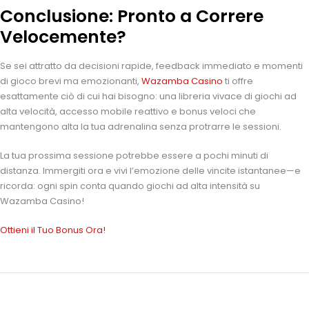
Conclusione: Pronto a Correre
Velocemente?
Se sei attratto da decisioni rapide, feedback immediato e momenti
di gioco brevi ma emozionanti,
Wazamba Casino
ti offre
esattamente ciò di cui hai bisogno: una libreria vivace di giochi ad
alta velocità, accesso mobile reattivo e bonus veloci che
mantengono alta la tua adrenalina senza protrarre le sessioni.
La tua prossima sessione potrebbe essere a pochi minuti di
distanza. Immergiti ora e vivi l’emozione delle vincite istantanee—e
ricorda: ogni spin conta quando giochi ad alta intensità su
Wazamba Casino!
Ottieni il Tuo Bonus Ora!