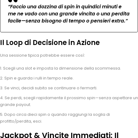
“Faccio una dozzina di spin in quindici minuti e
me ne vado con una grande vincita o una perdita
facile—senza bisogno di tempo o pensieri extra.”
Il Loop di Decisione in Azione
Una sessione tipica potrebbe essere così:
Scegli una slot e imposta la dimensione della scommessa.
Spin e guarda i rulli in tempo reale.
Se vinci, decidi subito se continuare o fermarti.
Se perdi, scegli rapidamente il prossimo spin—senza aspettare un
grande payout.
Dopo circa dieci spin o quando raggiungi la soglia di
profitto/perdita, esci.
Jackpot & Vincite Immediati: Il