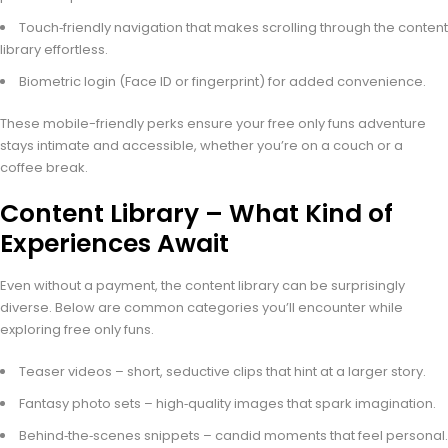
Touch‑friendly navigation that makes scrolling through the content
library effortless.
Biometric login (Face ID or fingerprint) for added convenience.
These mobile-friendly perks ensure your free only funs adventure
stays intimate and accessible, whether you’re on a couch or a
coffee break.
Content Library – What Kind of
Experiences Await
Even without a payment, the content library can be surprisingly
diverse. Below are common categories you’ll encounter while
exploring free only funs.
Teaser videos – short, seductive clips that hint at a larger story.
Fantasy photo sets – high‑quality images that spark imagination.
Behind‑the‑scenes snippets – candid moments that feel personal.