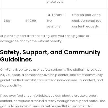
photo sets
Full library +
One‑on‑one video
Elite
$49.99
live
chat, personalized
sessions
content requests
All plans support discreet billing, and you can upgrade or
downgrade at any time without penalty.
Safety, Support, and Community
Guidelines
OnlyFans Gree takes user safety seriously. The platform provides
24/7 support, a comprehensive help center, and strict community
guidelines that prohibit harassment, non‑consensual content, and
illegal activity.
If you ever feel uncomfortable, you can block a creator, report
content, or request a refund directly through the support portal. The
goal is to maintain a sensual yet respectful environment for