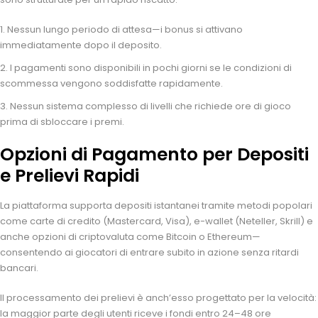
Nessun lungo periodo di attesa—i bonus si attivano
immediatamente dopo il deposito.
I pagamenti sono disponibili in pochi giorni se le condizioni di
scommessa vengono soddisfatte rapidamente.
Nessun sistema complesso di livelli che richiede ore di gioco
prima di sbloccare i premi.
Opzioni di Pagamento per Depositi
e Prelievi Rapidi
La piattaforma supporta depositi istantanei tramite metodi popolari
come carte di credito (Mastercard, Visa), e-wallet (Neteller, Skrill) e
anche opzioni di criptovaluta come Bitcoin o Ethereum—
consentendo ai giocatori di entrare subito in azione senza ritardi
bancari.
Il processamento dei prelievi è anch’esso progettato per la velocità:
la maggior parte degli utenti riceve i fondi entro 24–48 ore