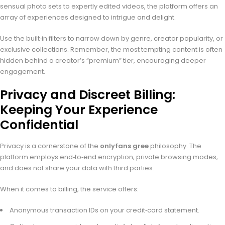
sensual photo sets to expertly edited videos, the platform offers an
array of experiences designed to intrigue and delight.
Use the built‑in filters to narrow down by genre, creator popularity, or
exclusive collections. Remember, the most tempting content is often
hidden behind a creator’s “premium” tier, encouraging deeper
engagement.
Privacy and Discreet Billing:
Keeping Your Experience
Confidential
Privacy is a cornerstone of the
onlyfans gree
philosophy. The
platform employs end‑to‑end encryption, private browsing modes,
and does not share your data with third parties.
When it comes to billing, the service offers:
Anonymous transaction IDs on your credit‑card statement.