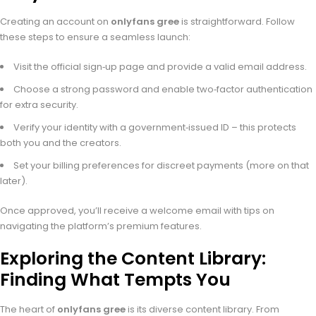
Creating an account on
onlyfans gree
is straightforward. Follow
these steps to ensure a seamless launch:
Visit the official sign‑up page and provide a valid email address.
Choose a strong password and enable two‑factor authentication
for extra security.
Verify your identity with a government‑issued ID – this protects
both you and the creators.
Set your billing preferences for discreet payments (more on that
later).
Once approved, you’ll receive a welcome email with tips on
navigating the platform’s premium features.
Exploring the Content Library:
Finding What Tempts You
The heart of
onlyfans gree
is its diverse content library. From