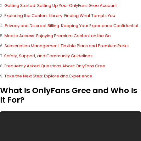
Getting Started: Setting Up Your OnlyFans Gree Account
Exploring the Content Library: Finding What Tempts You
Privacy and Discreet Billing: Keeping Your Experience Confidential
Mobile Access: Enjoying Premium Content on the Go
Subscription Management: Flexible Plans and Premium Perks
Safety, Support, and Community Guidelines
Frequently Asked Questions About OnlyFans Gree
Take the Next Step: Explore and Experience
What Is OnlyFans Gree and Who Is
It For?