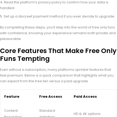
Read the platform’s privacy policy to confirm how your data is
handled.
Set up a discreet payment method if you ever decide to upgrade.
By completing these steps, you’ll step into the world of free only funs
with confidence, knowing your experience remains both private and
pleasurable.
Core Features That Make Free Only
Funs Tempting
Even without a subscription, many platforms sprinkle features that
feel premium. Below is a quick comparison that highlights what you
can expect from the free tier versus a paid upgrade.
Feature
Free Access
Paid Access
Content
Standard
HD & 4K options
Resolution
definition