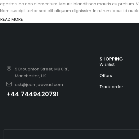
egestas leo non elementum. Mauris blandit non mauris eu pretium. Vi
Nam suscipit tortor sed elit aliquam dignissim. In rutrum lacus id auc
READ MORE
SHOPPING
Wishlist
5 Broughton Street, M8 8RF,
Offers
Manchester, UK
ask@jeemjawwad.com
Track order
+44 7449420791