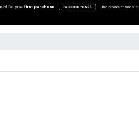
unt for your
first purchase
FREECOUPON25
Use discount code in 