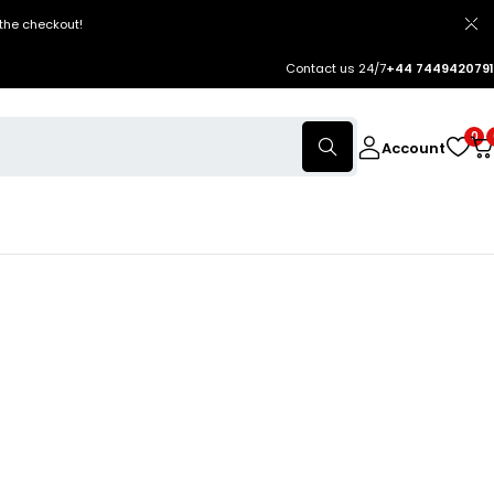
the checkout!
Contact us 24/7
+44 7449420791
0
Account