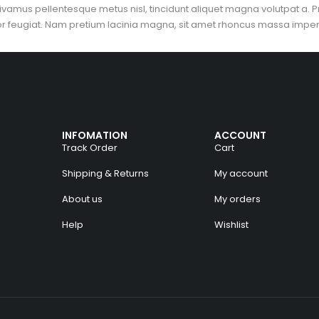
vamus pellentesque metus nisl, tincidunt aliquet magna volutpat a. P
tor feugiat. Nam pretium lacinia magna, sit amet rhoncus massa imperdi
INFOMATION
ACCOUNT
Track Order
Cart
Shipping & Returns
My account
About us
My orders
Help
Wishlist