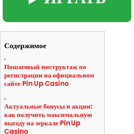
Содержимое
Пошаговый инструктаж по
регистрации на официальном
сайте Pin Up Casino
Актуальные бонусы и акции:
как получить максимальную
выгоду на зеркале Pin Up
Casino