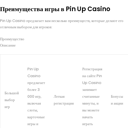
Преимущества игры в Pin Up Casino
Pin Up Casino предлагает вам несколько преимуществ, которые делают его
отличным выбором для игроков:
Преимущество
Описание
Pin Up
Регистрация
Casino
на сайте Pin
предлагает
Up Casino
более 3
занимает
Большой
000 игр,
Легкая
считанные
Бонусы
выбор
включая
регистрация
минуты, и
и акции
игр
слоты,
вы можете
карточные
начать
игры и
играть