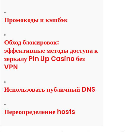
Промокоды и кэшбэк
Обход блокировок:
эффективные методы доступа к
зеркалу Pin Up Casino без
VPN
Использовать публичный DNS
Переопределение hosts