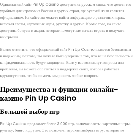
Официальный сайт Pin Up Casino доступен на русском языке, что делает его
удобным для игроков из России и других стран, где русский язык является
официальным. На сайте вы можете найти информацию о различных играх,
включая слоты, карточные игры, рулетку и другие. Кроме того, на сайте
доступны бонусы и акции, которые помогут вам начать играть и получать
выигрыши.
Важно отметить, что официальный сайт Pin Up Casino является безопасным
и надежным, поэтому вы можете быть уверены в том, что ваша безопасность и
конфиденциальность будут защищены. Если у вас возникнут вопросы или
проблемы, вы можете обратиться к поддержке сайта, которая работает
круглосуточно, чтобы помочь вам решить любые вопросы.
Преимущества и функции онлайн-
казино Pin Up Casino
Большой выбор игр
Pin Up Casino предлагает более 3 000 игр, включая слоты, карточные игры,
рулетку, бинго и другие. Это позволяет игрокам выбрать игру, которая им