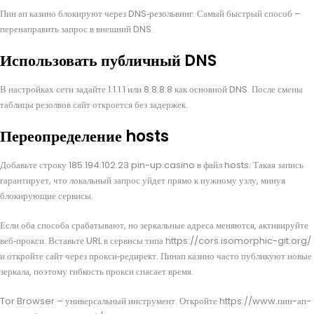
Пин ап казино блокируют через DNS‑резольвинг. Самый быстрый способ –
перенаправить запрос в внешний DNS.
Использовать публичный DNS
В настройках сети задайте 1.1.1.1 или 8.8.8.8 как основной DNS. После смены
таблицы резолвов сайт откроется без задержек.
Переопределение hosts
Добавьте строку 185.194.102.23 pin-up.casino в файл hosts. Такая запись
гарантирует, что локальный запрос уйдет прямо к нужному узлу, минуя
блокирующие сервисы.
Если оба способа срабатывают, но зеркальные адреса меняются, активируйте
веб‑прокси. Вставьте URL в сервисы типа https://cors.isomorphic-git.org/
и откройте сайт через прокси‑редирект. Пинап казино часто публикуют новые
зеркала, поэтому гибкость прокси спасает время.
Tor Browser – универсальный инструмент. Откройте https://www.пин-ап-