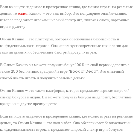
Если вы ищете надежное и проверенное казино, где можно играть на реальные
деньги, то
олимп
Казино – это ваш выбор. Это популярное онлайн-казино,
которое предлагает игрокам широкий спектр игр, включая слоты, карточные
игры и рулетку.
Олимп Казино – это платформа, которая обеспечивает безопасность и
конфиденциальность игроков. Она использует современные технологии для
защиты данных и обеспечивает быстрый доступ к играм.
В Олимп Казино вы можете получить бонус 100% на свой первый депозит, а
также 250 бесплатных вращений в игре “Book of Dead”. Это отличный
способ начать играть и получить реальные деньги.
Олимп Казино – это также платформа, которая предлагает игрокам широкий
спектр бонусов и акций. Вы можете получать бонусы на депозит, бесплатные
вращения и другие преимущества.
Если вы ищете надежное и проверенное казино, где можно играть на реальные
деньги, то Олимп Казино – это ваш выбор. Она обеспечивает безопасность и
конфиденциальность игроков, предлагает широкий спектр игр и бонусов.