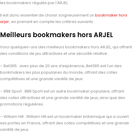
les bookmakers régulés par l’ARJEL.
Il est donc essentiel de choisir soigneusement un
bookmaker hors
arjel
, en prenant en compte les critères suivants :
Meilleurs bookmakers hors ARJEL
Voici quelques-uns des meilleurs bookmakers hors ARJEL, qui offrent
des conditions de jeu attractives et une sécurité relative :
– Bet365 : avec plus de 20 ans d’expérience, Bet365 est l’un des
bookmakers les plus populaires du monde, offrant des cotes
compétitives et une grande variété de jeux.
– 888 Sport : 888 Sport est un autre bookmaker populaire, offrant
des cotes attractives et une grande variété de jeux, ainsi que des
promotions régulières.
– William Hill : William Hill est un bookmaker britannique qui a ouvert
ses portes en France, offrant des cotes compétitives et une grande
variété de jeux.