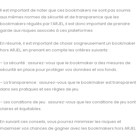
Il est important de noter que ces bookmakers ne sont pas soumis
aux mêmes normes de sécurité et de transparence que les
bookmakers régulés par l’ARJEL, il est donc important de prendre
garde aux risques associés à ces plateformes.
En résumé, il est important de choisir soigneusement un bookmaker
hors ARJEL, en prenant en compte les critères suivants :
– La sécurité : assurez-vous que le bookmaker a des mesures de
sécurité en place pour protéger vos données et vos fonds.
– La transparence : assurez-vous que le bookmaker est transparent
dans ses pratiques et ses règles de jeu.
– Les conditions de jeu : assurez-vous que les conditions de jeu sont
claires et équitables.
En suivant ces conseils, vous pourrez minimiser les risques et
maximiser vos chances de gagner avec les bookmakers hors ARJEL.