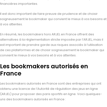
financières importantes.
Il est donc important de faire preuve de prudence et de choisir
soigneusement le bookmaker qui convient le mieux à vos besoins et
à vos attentes.
En résumé, les bookmakers hors ARJEL en France offrent des
alternatives à la réglementation stricte imposée par l’ARJEL, mais il
est important de prendre garde aux risques associés à l’utilisation
de ces plateformes et de choisir soigneusement le bookmaker qui
convient le mieux à vos besoins et à vos attentes.
Les bookmakers autorisés en
France
Les bookmakers autorisés en France sont des entreprises qui ont
obtenu une licence de l’Autorité de régulation des jeux en ligne
(ARJEL) pour proposer des paris sportifs en ligne. Voici quelques-
uns des bookmakers autorisés en France :