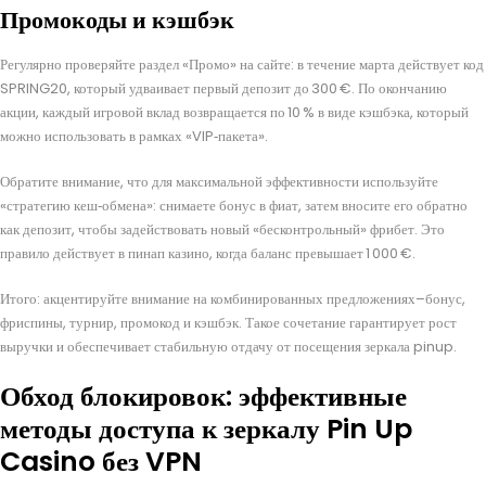
Промокоды и кэшбэк
Регулярно проверяйте раздел «Промо» на сайте: в течение марта действует код
SPRING20, который удваивает первый депозит до 300 €. По окончанию
акции, каждый игровой вклад возвращается по 10 % в виде кэшбэка, который
можно использовать в рамках «VIP‑пакета».
Обратите внимание, что для максимальной эффективности используйте
«стратегию кеш‑обмена»: снимаете бонус в фиат, затем вносите его обратно
как депозит, чтобы задействовать новый «бесконтрольный» фрибет. Это
правило действует в пинап казино, когда баланс превышает 1 000 €.
Итого: акцентируйте внимание на комбинированных предложениях–бонус,
фриспины, турнир, промокод и кэшбэк. Такое сочетание гарантирует рост
выручки и обеспечивает стабильную отдачу от посещения зеркала pinup.
Обход блокировок: эффективные
методы доступа к зеркалу Pin Up
Casino без VPN