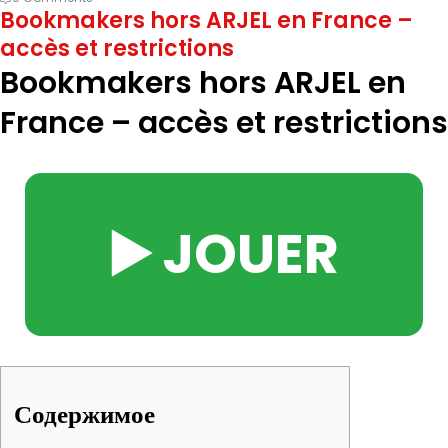
Bookmakers hors ARJEL en France –
accès et restrictions
Bookmakers hors ARJEL en
France – accès et restrictions
▶️ JOUER
Содержимое