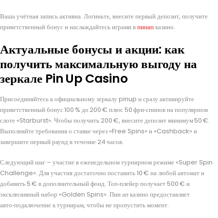
Ваша учётная запись активна. Логиньте, внесите первый депозит, получите
приветственный бонус и наслаждайтесь играми в
пинап
казино.
Актуальные бонусы и акции: как
получить максимальную выгоду на
зеркале Pin Up Casino
Присоединяйтесь к официальному зеркалу pinup и сразу активируйте
приветственный бонус 100 % до 200 € плюс 50 фри‑спинов на популярном
слоте «Starburst». Чтобы получить 200 €, внесите депозит минимум 50 €.
Выполняйте требования о ставке через «Free Spins» и «Cashback» и
завершите первый раунд в течение 24 часов.
Следующий шаг – участие в еженедельном турнирном режиме «Super Spin
Challenge». Для участия достаточно поставить 10 € на любой автомат и
добавить 5 € в дополнительный фонд. Топ‑плейер получает 500 € и
эксклюзивный набор «Golden Spins». Пин ап казино предоставляет
авто‑подключение к турнирам, чтобы не пропустить момент.